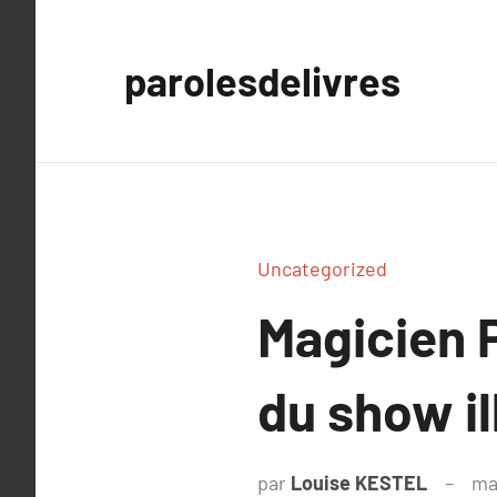
Aller
au
parolesdelivres
contenu
Uncategorized
Magicien P
du show il
par
Louise KESTEL
ma