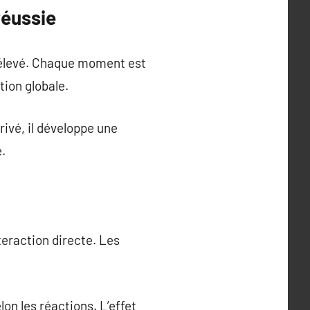
réussie
é élevé. Chaque moment est
tion globale.
ivé, il développe une
.
teraction directe. Les
on les réactions. L’effet