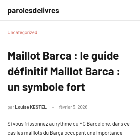
Aller
parolesdelivres
au
contenu
Uncategorized
Maillot Barca : le guide
définitif Maillot Barca :
un symbole fort
par
Louise KESTEL
février 5, 2026
Aucun
commentaire
Si vous frissonnez au rythme du FC Barcelone, dans ce
cas les maillots du Barça occupent une importance