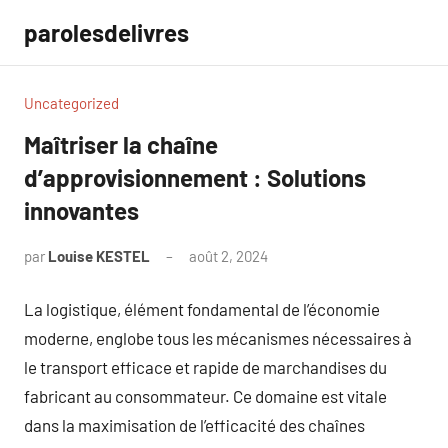
Aller
parolesdelivres
au
contenu
Uncategorized
Maîtriser la chaîne
d’approvisionnement : Solutions
innovantes
par
Louise KESTEL
août 2, 2024
Aucun
commentaire
La logistique, élément fondamental de l’économie
moderne, englobe tous les mécanismes nécessaires à
le transport efficace et rapide de marchandises du
fabricant au consommateur. Ce domaine est vitale
dans la maximisation de l’efficacité des chaînes