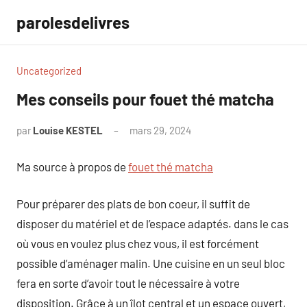
Aller
parolesdelivres
au
contenu
Uncategorized
Mes conseils pour fouet thé matcha
par
Louise KESTEL
mars 29, 2024
Aucun
commentaire
Ma source à propos de
fouet thé matcha
Pour préparer des plats de bon coeur, il suffit de
disposer du matériel et de l’espace adaptés. dans le cas
où vous en voulez plus chez vous, il est forcément
possible d’aménager malin. Une cuisine en un seul bloc
fera en sorte d’avoir tout le nécessaire à votre
disposition. Grâce à un îlot central et un espace ouvert,