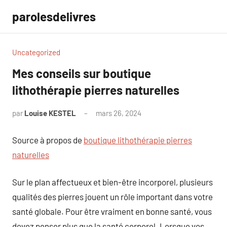
Aller
parolesdelivres
au
contenu
Uncategorized
Mes conseils sur boutique
lithothérapie pierres naturelles
par
Louise KESTEL
mars 26, 2024
Aucun
commentaire
Source à propos de
boutique lithothérapie pierres
naturelles
Sur le plan affectueux et bien-être incorporel, plusieurs
qualités des pierres jouent un rôle important dans votre
santé globale. Pour être vraiment en bonne santé, vous
devez penser plus que la santé corporel. Lorsque vos