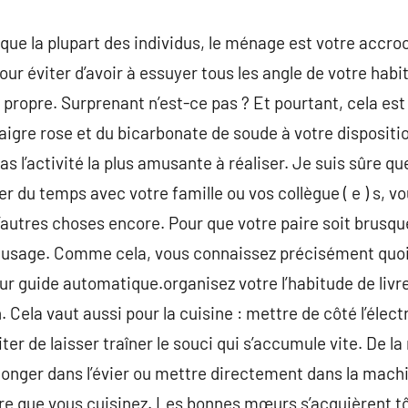
que la plupart des individus, le ménage est votre accroc
our éviter d’avoir à essuyer tous les angle de votre habit
ropre. Surprenant n’est-ce pas ? Et pourtant, cela est b
igre rose et du bicarbonate de soude à votre disposition
 l’activité la plus amusante à réaliser. Je suis sûre qu
er du temps avec votre famille ou vos collègue ( e ) s, v
’autres choses encore. Pour que votre paire soit brusque
 usage. Comme cela, vous connaissez précisément quoi f
r guide automatique.organisez votre l’habitude de livre
ion. Cela vaut aussi pour la cuisine : mettre de côté l’él
éviter de laisser traîner le souci qui s’accumule vite. De
plonger dans l’évier ou mettre directement dans la mach
sure que vous cuisinez. Les bonnes mœurs s’acquièrent t