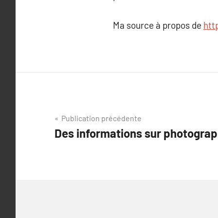
Ma source à propos de
htt
Navigation
Publication précédente
Des informations sur photograp
de
l’article