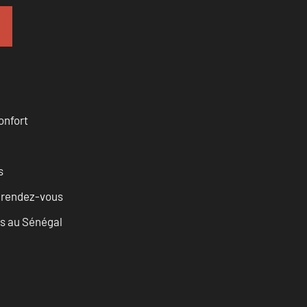
onfort
s
u rendez-vous
as au Sénégal