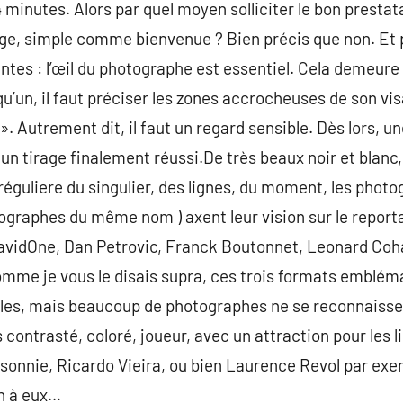
minutes. Alors par quel moyen solliciter le bon prestat
ge, simple comme bienvenue ? Bien précis que non. Et p
ntes : l’œil du photographe est essentiel. Cela demeure
’un, il faut préciser les zones accrocheuses de son vis
. Autrement dit, il faut un regard sensible. Dès lors, une
un tirage finalement réussi.De très beaux noir et blanc,
réguliere du singulier, des lignes, du moment, les photo
tographes du même nom ) axent leur vision sur le report
DavidOne, Dan Petrovic, Franck Boutonnet, Leonard Co
mme je vous le disais supra, ces trois formats embléma
ables, mais beaucoup de photographes ne se reconnaisse
s contrasté, coloré, joueur, avec un attraction pour les
sonnie, Ricardo Vieira, ou bien Laurence Revol par ex
en à eux…