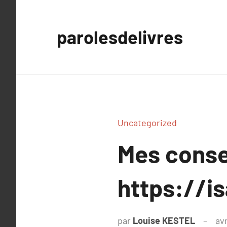
Aller
au
parolesdelivres
contenu
Uncategorized
Mes conse
https://i
par
Louise KESTEL
avr