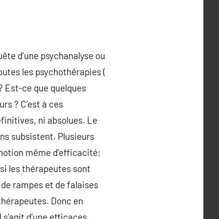
uête d’une psychanalyse ou
outes les psychothérapies (
s ? Est-ce que quelques
rs ? C’est à ces
initives, ni absolues. Le
ns subsistent. Plusieurs
a notion même d’efficacité;
 si les thérapeutes sont
g de rampes et de falaises
 thérapeutes. Donc en
l s’agit d’une efficaces