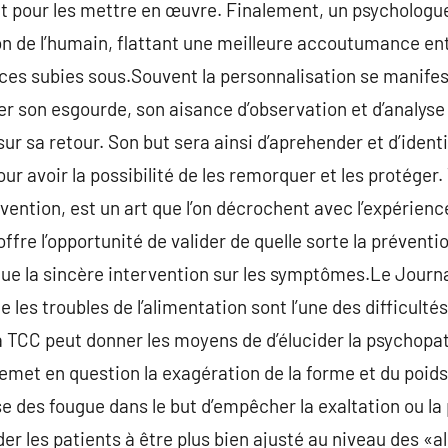
ent pour les mettre en œuvre. Finalement, un psychologu
ion de l’humain, flattant une meilleure accoutumance ent
ces subies sous.Souvent la personnalisation se manife
r son esgourde, son aisance d’observation et d’analyse
sur sa retour. Son but sera ainsi d’aprehender et d’ident
our avoir la possibilité de les remorquer et les protéger. 
rvention, est un art que l’on décrochent avec l’expérien
ffre l’opportunité de valider de quelle sorte la prévent
que la sincère intervention sur les symptômes.Le Journal
les troubles de l’alimentation sont l’une des difficultés
 La TCC peut donner les moyens de d’élucider la psychop
remet en question la exagération de la forme et du poids
se des fougue dans le but d’empêcher la exaltation ou la
er les patients à être plus bien ajusté au niveau des «