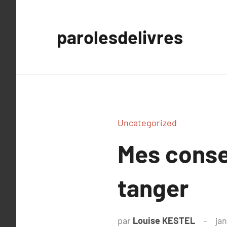
Aller
au
parolesdelivres
contenu
Uncategorized
Mes conse
tanger
par
Louise KESTEL
ja