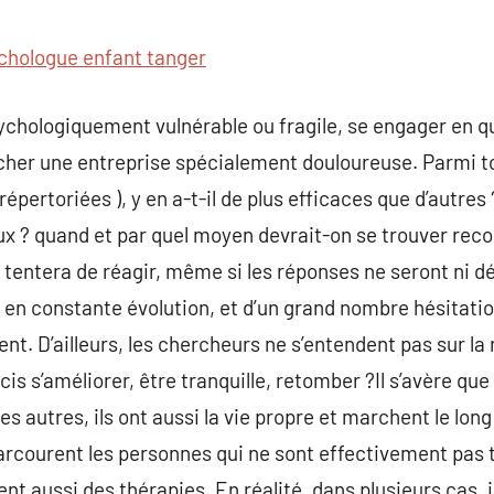
commentaire
chologue enfant tanger
ychologiquement vulnérable ou fragile, se engager en q
cher une entreprise spécialement douloureuse. Parmi t
répertoriées ), y en a-t-il de plus efficaces que d’autre
x ? quand et par quel moyen devrait-on se trouver recou
tentera de réagir, même si les réponses ne seront ni déf
en constante évolution, et d’un grand nombre hésitatio
tent. D’ailleurs, les chercheurs ne s’entendent pas sur l
cis s’améliorer, être tranquille, retomber ?Il s’avère que
es autres, ils ont aussi la vie propre et marchent le lon
arcourent les personnes qui ne sont effectivement pas
ent aussi des thérapies. En réalité, dans plusieurs cas, i