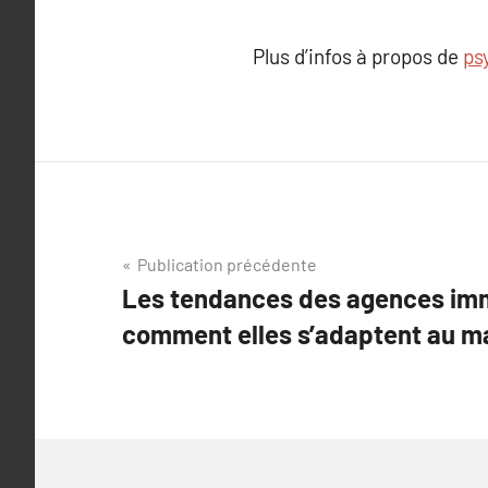
Plus d’infos à propos de
ps
Navigation
Publication précédente
Les tendances des agences imm
de
comment elles s’adaptent au m
l’article