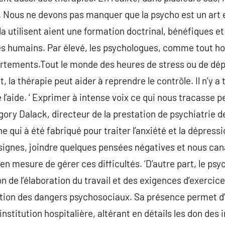
us ne devons pas manquer que la psycho est un art et
a utilisent aient une formation doctrinal, bénéfiques et
es humains. Par élevé, les psychologues, comme tout 
tements.Tout le monde des heures de stress ou de dé
la thérapie peut aider à reprendre le contrôle. Il n’y a
aide. ‘ Exprimer à intense voix ce qui nous tracasse peu
ry Dalack, directeur de la prestation de psychiatrie de 
 qui à été fabriqué pour traiter l’anxiété et la dépress
signes, joindre quelques pensées négatives et nous can
 mesure de gérer ces difficultés. ‘D’autre part, le psyc
n de l’élaboration du travail et des exigences d’exercic
tion des dangers psychosociaux. Sa présence permet d’
’institution hospitalière, altérant en détails les don d