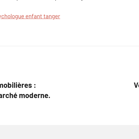
ychologue enfant tanger
obilières :
V
arché moderne.