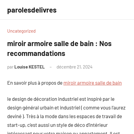
Aller
parolesdelivres
au
contenu
Uncategorized
miroir armoire salle de bain : Nos
recommandations
par
Louise KESTEL
décembre 21, 2024
Aucun
commentaire
En savoir plus à propos de
miroir armoire salle de bain
le design de décoration industriel est inspiré par le
design général urbain et industriel ( comme vous l’aurez
deviné ). Très à la mode dans les espaces de travail de
start-up, c’est aussi un style de déco d’intérieur
intéressant pour votre maison ou appartement. Il est