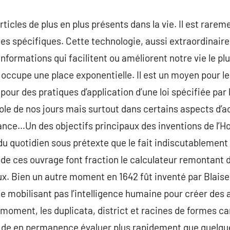
ticles de plus en plus présents dans la vie. Il est rare
es spécifiques. Cette technologie, aussi extraordinaire 
informations qui facilitent ou améliorent notre vie le pl
éo occupe une place exponentielle. Il est un moyen pour l
 pour des pratiques d’application d’une loi spécifiée par 
cole de nos jours mais surtout dans certains aspects d’
llance…Un des objectifs principaux des inventions de l
 du quotidien sous prétexte que le fait indiscutablement
 de ces ouvrage font fraction le calculateur remontant de
ux. Bien un autre moment en 1642 fût inventé par Blaise 
ne mobilisant pas l’intelligence humaine pour créer des 
 moment, les duplicata, district et racines de formes ca
s de en permanence évaluer plus rapidement que quelque