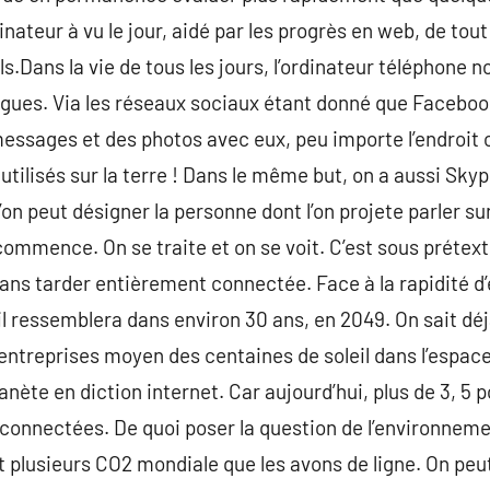
rdinateur à vu le jour, aidé par les progrès en web, de t
uls.Dans la vie de tous les jours, l’ordinateur téléphone 
ègues. Via les réseaux sociaux étant donné que Faceboo
messages et des photos avec eux, peu importe l’endroit
t utilisés sur la terre ! Dans le même but, on a aussi Sky
on peut désigner la personne dont l’on projete parler su
 commence. On se traite et on se voit. C’est sous prétexte
sans tarder entièrement connectée. Face à la rapidité d’
i il ressemblera dans environ 30 ans, en 2049. On sait dé
entreprises moyen des centaines de soleil dans l’espac
anète en diction internet. Car aujourd’hui, plus de 3, 5
onnectées. De quoi poser la question de l’environnement
 plusieurs CO2 mondiale que les avons de ligne. On peu