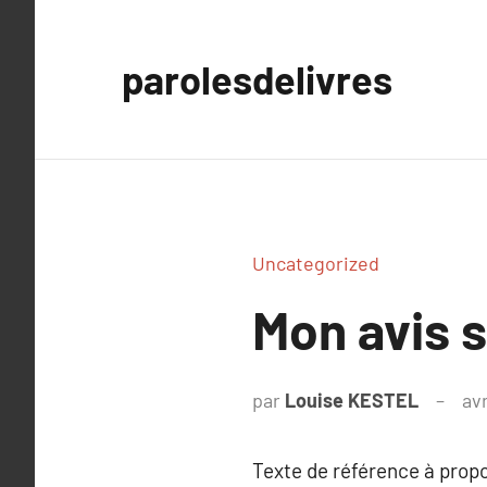
Aller
au
parolesdelivres
contenu
Uncategorized
Mon avis s
par
Louise KESTEL
avr
Texte de référence à prop