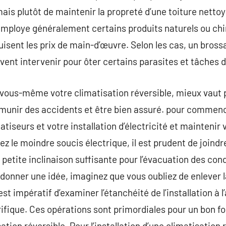
mais plutôt de maintenir la propreté d’une toiture netto
mploye généralement certains produits naturels ou chim
uisent les prix de main-d’œuvre. Selon les cas, un bross
vent intervenir pour ôter certains parasites et tâches d
r vous-même votre climatisation réversible, mieux vaut 
émunir des accidents et être bien assuré. pour commen
atiseurs et votre installation d’électricité et maintenir
ez le moindre soucis électrique, il est prudent de joind
e petite inclinaison suffisante pour l’évacuation des con
donner une idée, imaginez que vous oubliez de enlever l
l est impératif d’examiner l’étanchéité de l’installation à 
igorifique. Ces opérations sont primordiales pour un bon
ation réversible. Pour l’installation d’une climatisation 