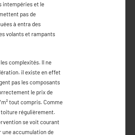
s intempéries et le
rmettent pas de
tuées à entra des
es volants et rampants
es complexités. Il ne
ration. il existe en effet
agent pas les composants
correctement le prix de
15€/m² tout compris. Comme
 toiture régulièrement.
ervention se voit courant
er une accumulation de