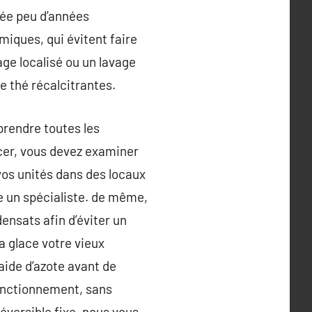
yée peu d’années
iques, qui évitent faire
age localisé ou un lavage
e thé récalcitrantes.
prendre toutes les
cer, vous devez examiner
 vos unités dans des locaux
re un spécialiste. de même,
densats afin d’éviter un
a glace votre vieux
l’aide d’azote avant de
 fonctionnement, sans
réversible fixe, nous vous