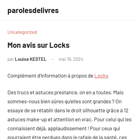
Aller
parolesdelivres
au
contenu
Uncategorized
Mon avis sur Locks
par
Louise KESTEL
mai 19, 2024
Aucun
commentaire
Complément d’information à propos de
Locks
Des trucs et astuces prestance, on en a toutes. Mais
sommes-nous bien sûres qu’elles sont grandes ? On
essaye de se rétablir dans le droit silhouette grâce à 12
astuces make-up et attention en vrac. Pour celui qui les
connaissent déjà, applaudissement ! Pour ceux qui
pourraient être perdues dans le rafale de la santé, ces