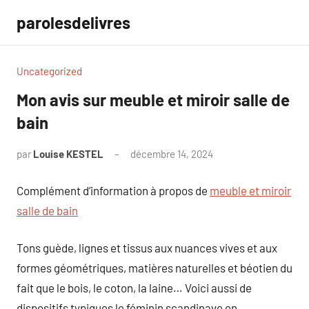
Aller
parolesdelivres
au
contenu
Uncategorized
Mon avis sur meuble et miroir salle de
bain
par
Louise KESTEL
décembre 14, 2024
Aucun
commentaire
Complément d’information à propos de
meuble et miroir
salle de bain
Tons guède, lignes et tissus aux nuances vives et aux
formes géométriques, matières naturelles et béotien du
fait que le bois, le coton, la laine… Voici aussi de
dispositifs typiques le féminin scandinave en