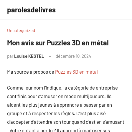
Aller
parolesdelivres
au
contenu
Uncategorized
Mon avis sur Puzzles 3D en métal
par
Louise KESTEL
décembre 10, 2024
Aucun
commentaire
Ma source à propos de
Puzzles 3D en métal
Comme leur nom l’indique, la catégorie de entreprise
sont finis pour s’amuser en mode multijoueurs. Ils
aident les plus jeunes à apprendre à passer par en
groupe et à respecter les règles. C’est plus aisé
d’accepter d’attendre son tour quand c’est en s’amusant
! Votre enfant a perdu ? Il apprend à maîtriser ses