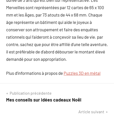
durée de 3 ans qui est bien sûr représentative. Les
Merveilles sont représentées par 12 cartes de 65 x 100
mm et les Âges, par 73 atouts de 44 x 68 mm. Chaque
âge représente un bâtiment qui aide le joyeux à
conserver son attroupement et faire des enquêtes
rationnels qui l’aideront à conçevoir sa lieu de vie. par
contre, sachez que pour être affilié d’une telle aventure,
il est préférable de d’abord débourser le montant élevé
demandé pour son appropriation.
Plus d’informations à propos de
Puzzles 3D en métal
Navigation
Publication précédente
Mes conseils sur idées cadeaux Noël
de
Article suivant