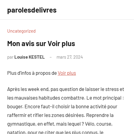
Aller
parolesdelivres
au
contenu
Uncategorized
Mon avis sur Voir plus
par
Louise KESTEL
mars 27, 2024
Aucun
commentaire
Plus d’infos à propos de
Voir plus
Après les week end, pas question de laisser le stress et
les mauvaises habitudes combattre. Le mot principal :
bouger. Encore faut-il choisir la bonne activité pour
raffermir et rifler les zones désirées. Reprendre la
gymnastique, en effet, mais lequel ? Vélo, course,
natation, pour ne citer que les plus connus, le