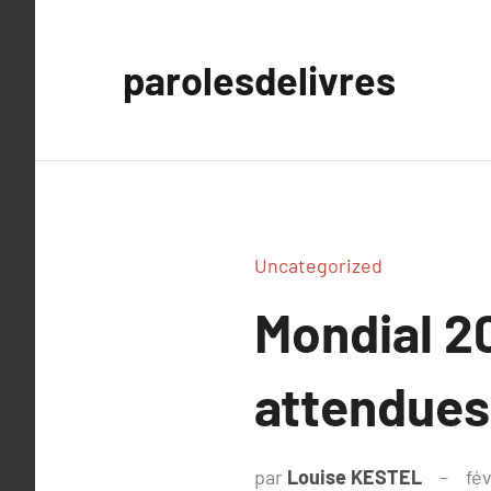
Aller
au
parolesdelivres
contenu
Uncategorized
Mondial 20
attendues
par
Louise KESTEL
fév