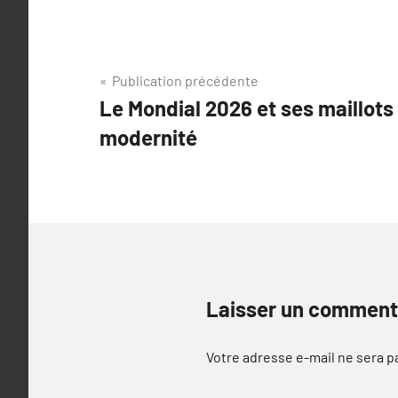
Navigation
Publication précédente
Le Mondial 2026 et ses maillots 
de
modernité
l’article
Laisser un comment
Votre adresse e-mail ne sera p