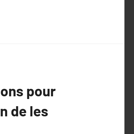
sons pour
n de les