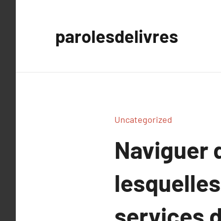
Aller
au
parolesdelivres
contenu
Uncategorized
Naviguer d
lesquelles
services 