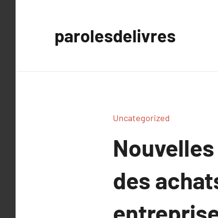
Aller
au
parolesdelivres
contenu
Uncategorized
Nouvelles
des achats
entrepris