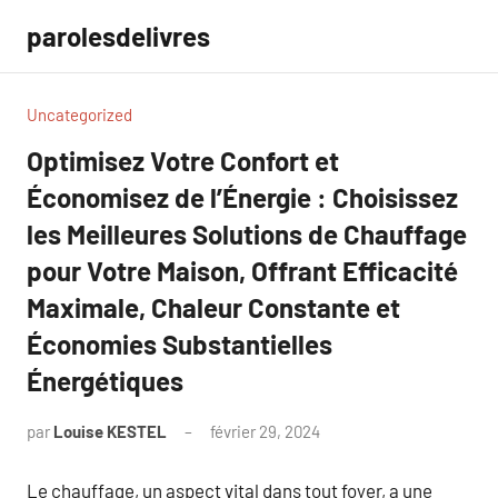
Aller
parolesdelivres
au
contenu
Uncategorized
Optimisez Votre Confort et
Économisez de l’Énergie : Choisissez
les Meilleures Solutions de Chauffage
pour Votre Maison, Offrant Efficacité
Maximale, Chaleur Constante et
Économies Substantielles
Énergétiques
par
Louise KESTEL
février 29, 2024
Aucun
commentaire
Le chauffage, un aspect vital dans tout foyer, a une