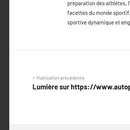
préparation des athlètes, 
facettes du monde sportif. 
sportive dynamique et en
Navigation
Publication précédente
Lumière sur https://www.autop
de
l’article