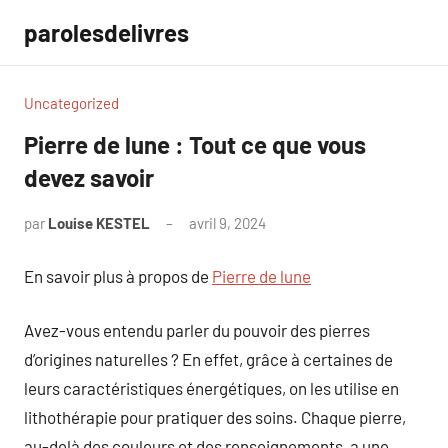
Aller
parolesdelivres
au
contenu
Uncategorized
Pierre de lune : Tout ce que vous
devez savoir
par
Louise KESTEL
avril 9, 2024
Aucun
commentaire
En savoir plus à propos de
Pierre de lune
Avez-vous entendu parler du pouvoir des pierres
d’origines naturelles ? En effet, grâce à certaines de
leurs caractéristiques énergétiques, on les utilise en
lithothérapie pour pratiquer des soins. Chaque pierre,
au-delà des couleurs et des renseignements, a une