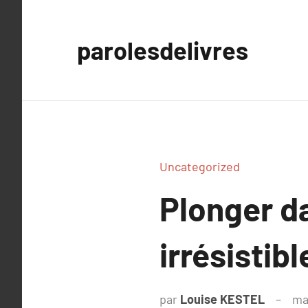
Aller
au
parolesdelivres
contenu
Uncategorized
Plonger da
irrésistibl
par
Louise KESTEL
ma