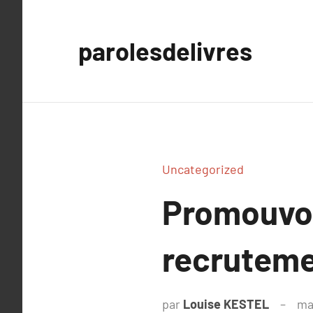
Aller
au
parolesdelivres
contenu
Uncategorized
Promouvoir
recrutemen
par
Louise KESTEL
ma