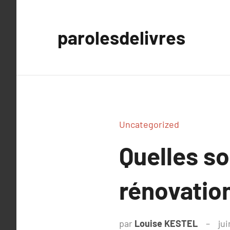
Aller
au
parolesdelivres
contenu
Uncategorized
Quelles so
rénovatio
par
Louise KESTEL
jui