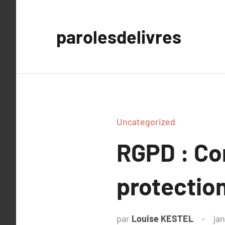
Aller
au
parolesdelivres
contenu
Uncategorized
RGPD : Co
protectio
par
Louise KESTEL
jan