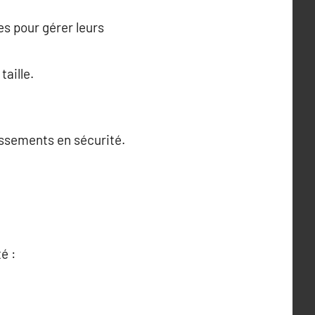
es pour gérer leurs
taille.
issements en sécurité.
é :