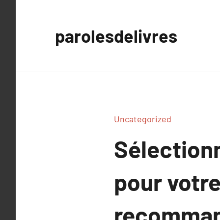
Aller
au
parolesdelivres
contenu
Uncategorized
Sélectionn
pour votre
recomman