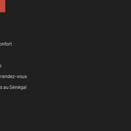
onfort
s
u rendez-vous
as au Sénégal