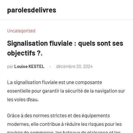
Aller
parolesdelivres
au
contenu
Uncategorized
Signalisation fluviale : quels sont ses
objectifs ?.
par
Louise KESTEL
décembre 20, 2024
Aucun
commentaire
La signalisation fluviale est une composante
essentielle pour garantir la sécurité de la navigation sur
les voies d’eau.
Grâce à des normes strictes et des équipements
modernes, elle contribue à réduire les risques pour les
navires de commerce, les bateaux de plaisance et les