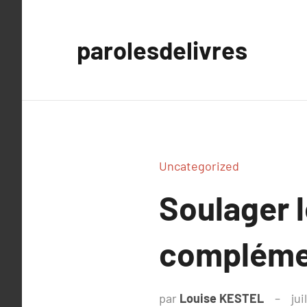
Aller
au
parolesdelivres
contenu
Uncategorized
Soulager l
compléme
par
Louise KESTEL
jui