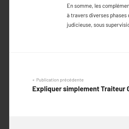
En somme, les compléments
à travers diverses phases 
judicieuse, sous supervisio
Navigation
Publication précédente
Expliquer simplement Traiteur 
de
l’article