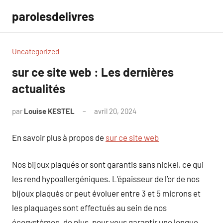
Aller
parolesdelivres
au
contenu
Uncategorized
sur ce site web : Les dernières
actualités
par
Louise KESTEL
avril 20, 2024
Aucun
commentaire
En savoir plus à propos de
sur ce site web
Nos bijoux plaqués or sont garantis sans nickel, ce qui
les rend hypoallergéniques. L’épaisseur de l’or de nos
bijoux plaqués or peut évoluer entre 3 et 5 microns et
les plaquages sont effectués au sein de nos
écosystèmes. de plus, pour vous garantir une longue