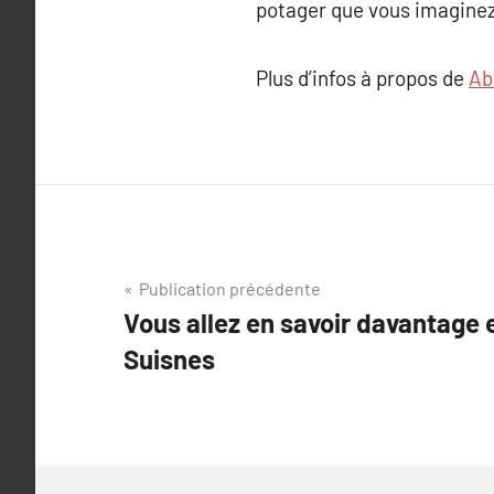
potager que vous imaginez
Plus d’infos à propos de
Ab
Navigation
Publication précédente
Vous allez en savoir davantage 
de
Suisnes
l’article