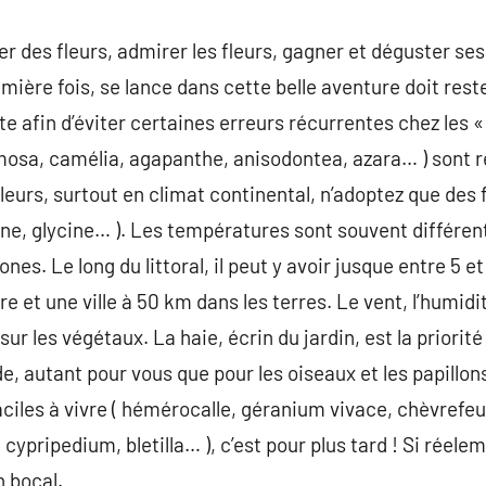
der des fleurs, admirer les fleurs, gagner et déguster
remière fois, se lance dans cette belle aventure doit res
te afin d’éviter certaines erreurs récurrentes chez les 
mosa, camélia, agapanthe, anisodontea, azara… ) sont r
lleurs, surtout en climat continental, n’adoptez que des fl
oine, glycine… ). Les températures sont souvent différ
nes. Le long du littoral, il peut y avoir jusque entre 5 e
ière et une ville à 50 km dans les terres. Le vent, l’humidi
sur les végétaux. La haie, écrin du jardin, est la priorité
e, autant pour vous que pour les oiseaux et les papillo
iles à vivre ( hémérocalle, géranium vivace, chèvrefeuill
 cypripedium, bletilla… ), c’est pour plus tard ! Si réel
n bocal.