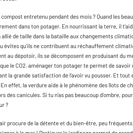
e compost entretenu pendant des mois ? Quand les beaux j
ement dans ton potager. En nourrissant la terre, il t’ai
allié de taille dans la bataille aux changements climati
u évites qu’ils ne contribuent au réchauffement climatiq
nt au dépotoir, ils se décomposent en produisant du mé
t que le CO2. aménager ton potager te permet de savoir c
nt la grande satisfaction de l’avoir vu pousser. Et tout e
 ! En effet, la verdure aide à le phénomène des îlots de c
ors des canicules. Si tu n’as pas beaucoup d’ombre, pour
ur ?
 air procure de la détente et du bien-être, peu fréquent
baigner à la mer ! Pratiquer le jardinage permet de pren