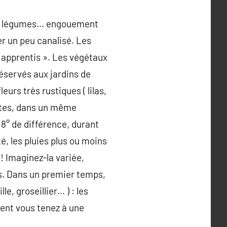
 ses légumes… engouement
ter un peu canalisé. Les
« apprentis ». Les végétaux
éservés aux jardins de
eurs très rustiques ( lilas,
entes, dans un même
t 8° de différence, durant
té, les pluies plus ou moins
 ! Imaginez-la variée,
ns. Dans un premier temps,
e, groseillier… ) : les
ement vous tenez à une