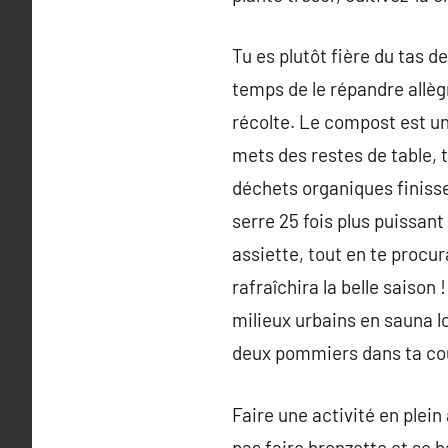
Tu es plutôt fière du tas d
temps de le répandre allègr
récolte. Le compost est un 
mets des restes de table, t
déchets organiques finisse
serre 25 fois plus puissan
assiette, tout en te procura
rafraîchira la belle saison
milieux urbains en sauna l
deux pommiers dans ta co
Faire une activité en plein
pas faire bronzette et se 