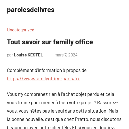
Aller
parolesdelivres
au
contenu
Uncategorized
Tout savoir sur familly office
par
Louise KESTEL
mars 7, 2024
Aucun
commentaire
Complément d’information à propos de
https://www.familyoffice-paris.fr/
Vous n’y comprenez rien à l’achat objet perdu et cela
vous freine pour mener à bien votre projet ? Rassurez-
vous, vous n’êtes pas le seul dans cette situation. Mais
la bonne nouvelle, c’est que chez Pretto, nous discutons
beaucoup avec notre clientèle. Et si vous en doutiez,