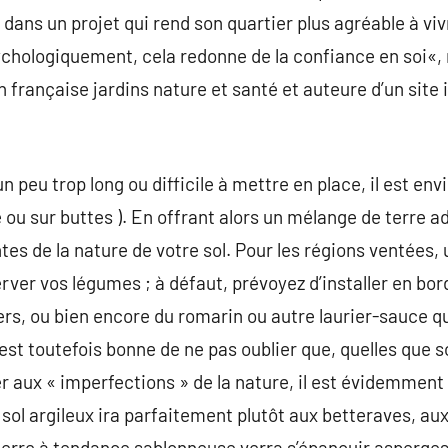
e dans un projet qui rend son quartier plus agréable à viv
ychologiquement, cela redonne de la confiance en soi«,
 française jardins nature et santé et auteure d’un site 
un peu trop long ou difficile à mettre en place, il est en
é ou sur buttes ). En offrant alors un mélange de terre 
tes de la nature de votre sol. Pour les régions ventées,
erver vos légumes ; à défaut, prévoyez d’installer en bo
iers, ou bien encore du romarin ou autre laurier-sauce q
est toutefois bonne de ne pas oublier que, quelles que s
 aux « imperfections » de la nature, il est évidemment 
 sol argileux ira parfaitement plutôt aux betteraves, au
 terre à tendance sablonneuse verra s’épanouir asperg