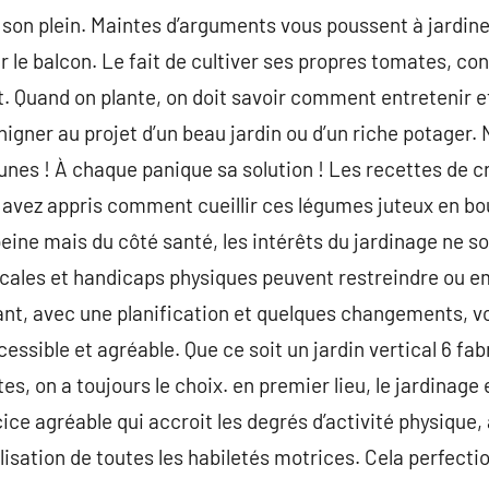
 son plein. Maintes d’arguments vous poussent à jardin
ur le balcon. Le fait de cultiver ses propres tomates, 
. Quand on plante, on doit savoir comment entretenir 
higner au projet d’un beau jardin ou d’un riche potager. N
jaunes ! À chaque panique sa solution ! Les recettes de
 avez appris comment cueillir ces légumes juteux en bou
 peine mais du côté santé, les intérêts du jardinage ne s
cales et handicaps physiques peuvent restreindre ou 
ant, avec une planification et quelques changements, 
ssible et agréable. Que ce soit un jardin vertical 6 fab
ntes, on a toujours le choix. en premier lieu, le jardinag
ice agréable qui accroit les degrés d’activité physique, a
lisation de toutes les habiletés motrices. Cela perfecti