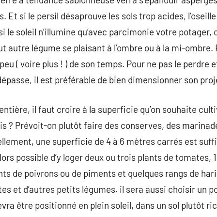
. Et si le persil désaprouve les sols trop acides, l’oseil
si le soleil n’illumine qu’avec parcimonie votre potager, o
out autre légume se plaisant à l’ombre ou à la mi-ombre. 
peu ( voire plus ! ) de son temps. Pour ne pas le perdre
épasse, il est préférable de bien dimensionner son proj
entière, il faut croire à la superficie qu’on souhaite cul
is ? Prévoit-on plutôt faire des conserves, des marinad
llement, une superficie de 4 à 6 mètres carrés est suff
lors possible d’y loger deux ou trois plants de tomates, 1
ts de poivrons ou de piments et quelques rangs de hari
tes et d’autres petits légumes. il sera aussi choisir un p
evra être positionné en plein soleil, dans un sol plutôt r