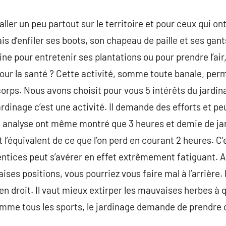
ller un peu partout sur le territoire et pour ceux qui ont 
ais d’enfiler ses boots, son chapeau de paille et ses gan
ine pour entretenir ses plantations ou pour prendre l’air
pour la santé ? Cette activité, somme toute banale, per
corps. Nous avons choisit pour vous 5 intérêts du jardin
ardinage c’est une activité. Il demande des efforts et p
s analyse ont même montré que 3 heures et demie de j
it l’équivalent de ce que l’on perd en courant 2 heures. C
entices peut s’avérer en effet extrêmement fatiguant. 
ises positions, vous pourriez vous faire mal à l’arrière
ien droit. Il vaut mieux extirper les mauvaises herbes à 
omme tous les sports, le jardinage demande de prendre 