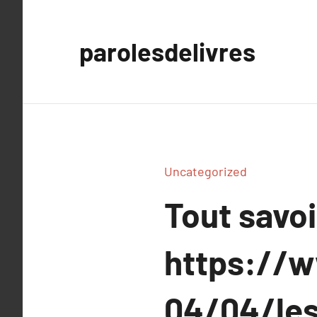
Aller
au
parolesdelivres
contenu
Uncategorized
Tout savoi
https://w
04/04/les