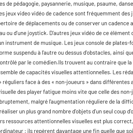
pes de pédagogie, paysannerie, musique, psaume, danse
. Les jeux video vidéo de cadence sont fréquemment des 
épertoire de déplacements ou de conserver un cadence a
reau ou d’une joystick. D’autres jeux vidéo de ce élémen
’un instrument de musique. Les jeux console de plates-
orme suspendu à l’autre ou dessus d’obstacles, ainsi que
ntrôlé par le comédien.Ils trouvent au contraire que la
nsemble de capacités visuelles attentionnelles. Les réda
 réguliers face à des « non-joueurs » dans différentes a
visuelle des player fatigue moins vite que celle des non-j
abruptement, malgré l’augmentation réguliere de la diffi
réaliser un plus grand nombre d’objets d’un seul coup d’œi
urs ressources attentionnelles visuelles est plus correct
rdinateur : ils repèrent davantage une fin quelle que so