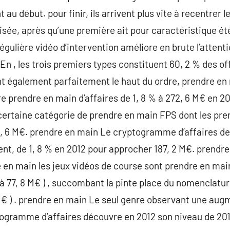
au début. pour finir, ils arrivent plus vite à recentrer l
isée, après qu’une première ait pour caractéristique ét
égulière vidéo d’intervention améliore en brute l’attenti
En , les trois premiers types constituent 60, 2 % des of
ent également parfaitement le haut du ordre, prendre e
e prendre en main d’affaires de 1, 8 % à 272, 6 M€ en 20
certaine catégorie de prendre en main FPS dont les pre
, 6 M€. prendre en main Le cryptogramme d’affaires des
nt, de 1, 8 % en 2012 pour approcher 187, 2 M€. prendr
en main les jeux vidéos de course sont prendre en main
 à 77, 8 M€ ) , succombant la pinte place du nomenclat
 M€ ) . prendre en main Le seul genre observant une aug
togramme d’affaires découvre en 2012 son niveau de 201