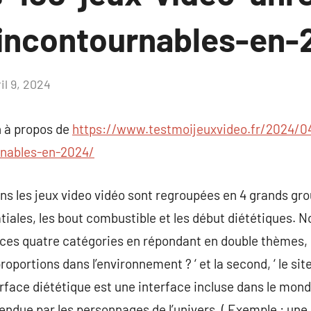
incontournables-en-
il 9, 2024
Aucun
commentaire
 à propos de
https://www.testmoijeuxvideo.fr/2024/04
rnables-en-2024/
s les jeux video vidéo sont regroupées en 4 grands gro
atiales, les bout combustible et les début diététiques. 
ces quatre catégories en répondant en double thèmes, l
roportions dans l’environnement ? ‘ et la second, ‘ le sit
rface diététique est une interface incluse dans le mond
tendue par les personnages de l’univers. ( Exemple : une