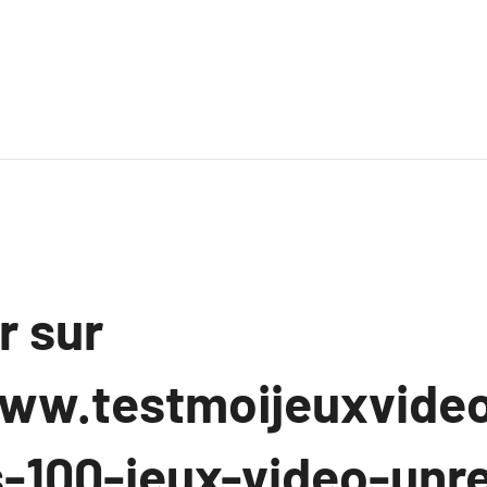
r sur
ww.testmoijeuxvideo
-100-jeux-video-unre