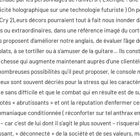
licité holographique sur une technologie futuriste ) On 
 Cry 2Leurs décors pourraient tout à fait nous inonder d
s ou extraordinaires, dans une référence imagé du cor
us proposent d’améliorer notre anglais, de évaluer l’âge d
lats, à se tortiller ou à s’amuser de la guitare… Ils con
ichesse qui augmente maintenant auprès d’une clientèle 
nombreuses possibilités qu’il peut proposer, le console 
jeux sont souvent décriés pour la stress qui les caractér
e sans difficile et que le combat qui en résulte est de sur
tés « abrutissants » et ont la réputation d’enfermer cer
aniaque conditionnée ( réconforter sur tel anthrax en 
– car c’est de lui dont il s’agit le plus souvent – risquera
sant, « déconnecté » de la société et de ses valeurs, ma