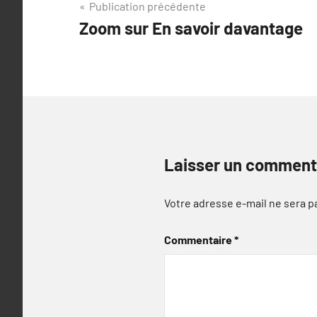
Navigation
Publication précédente
Zoom sur En savoir davantage
de
l’article
Laisser un comment
Votre adresse e-mail ne sera p
Commentaire
*