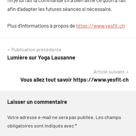
fin je lui fait la commande s’il a bien aimé ce qu’on a fait
afin d’adapter les futures séances si nécessaire.
Plus d’informations à propos de
https://www.yesfit.ch
Navigation
Publication précédente
Lumière sur Yoga Lausanne
de
Article suivant
l’article
Vous allez tout savoir https://www.yesfit.ch
Laisser un commentaire
Votre adresse e-mail ne sera pas publiée.
Les champs
obligatoires sont indiqués avec
*