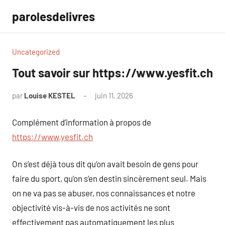
Aller
parolesdelivres
au
contenu
Uncategorized
Tout savoir sur https://www.yesfit.ch
par
Louise KESTEL
juin 11, 2026
Aucun
commentaire
Complément d’information à propos de
https://www.yesfit.ch
On s’est déjà tous dit qu’on avait besoin de gens pour
faire du sport, qu’on s’en destin sincèrement seul. Mais
on ne va pas se abuser, nos connaissances et notre
objectivité vis-à-vis de nos activités ne sont
effectivement pas automatiquement les plus