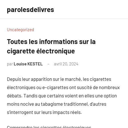
Aller
parolesdelivres
au
contenu
Uncategorized
Toutes les informations sur la
cigarette électronique
par
Louise KESTEL
avril 20, 2024
Aucun
commentaire
Depuis leur apparition sur le marché, les cigarettes
électroniques ou e-cigarettes ont suscité de nombreux
débats. Tandis que certains voient en elles une option
moins nocive au tabagisme traditionnel, d’autres
s’interrogent sur leurs impacts réels.
Comprendre les cigarettes électroniques