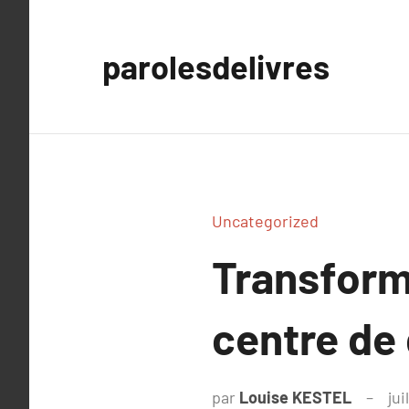
Aller
au
parolesdelivres
contenu
Uncategorized
Transforme
centre de
par
Louise KESTEL
jui