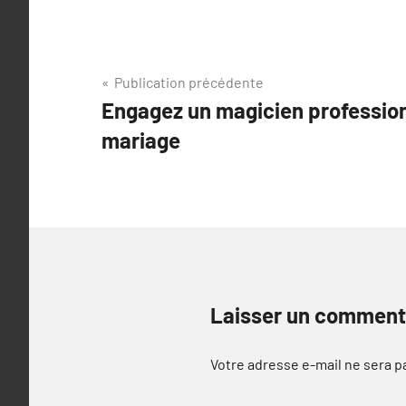
Navigation
Publication précédente
Engagez un magicien profession
de
mariage
l’article
Laisser un comment
Votre adresse e-mail ne sera p