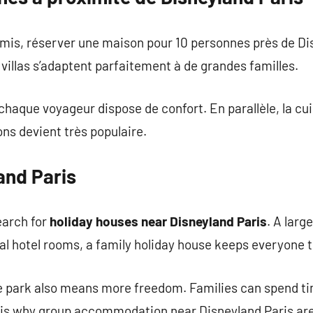
mis, réserver une maison pour 10 personnes près de Dis
 villas s’adaptent parfaitement à de grandes familles.
haque voyageur dispose de confort. En parallèle, la cui
s devient très populaire.
land Paris
earch for
holiday houses near Disneyland Paris
. A larg
l hotel rooms, a family holiday house keeps everyone 
he park also means more freedom. Families can spend ti
s is why group accommodation near Disneyland Paris are