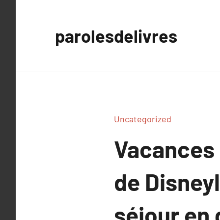
Aller
au
parolesdelivres
contenu
Uncategorized
Vacances 
de Disneyl
séjour en