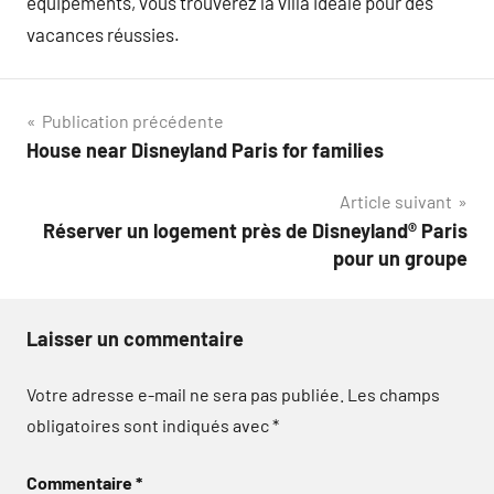
équipements, vous trouverez la villa idéale pour des
vacances réussies.
Navigation
Publication précédente
House near Disneyland Paris for families
de
Article suivant
l’article
Réserver un logement près de Disneyland® Paris
pour un groupe
Laisser un commentaire
Votre adresse e-mail ne sera pas publiée.
Les champs
obligatoires sont indiqués avec
*
Commentaire
*