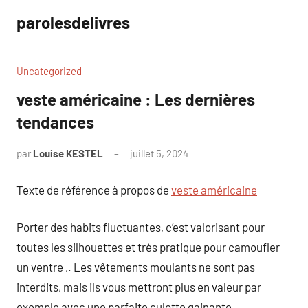
Aller
parolesdelivres
au
contenu
Uncategorized
veste américaine : Les dernières
tendances
par
Louise KESTEL
juillet 5, 2024
Aucun
commentaire
Texte de référence à propos de
veste américaine
Porter des habits fluctuantes, c’est valorisant pour
toutes les silhouettes et très pratique pour camoufler
un ventre ,. Les vêtements moulants ne sont pas
interdits, mais ils vous mettront plus en valeur par
exemple avec une parfaite culotte gainante.