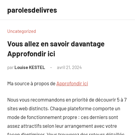
Aller
parolesdelivres
au
contenu
Uncategorized
Vous allez en savoir davantage
Approfondir ici
par
Louise KESTEL
avril 21, 2024
Aucun
commentaire
Ma source à propos de
Approfondir ici
Nous vous recommandons en priorité de découvrir 5 à 7
sites web distincts. Chaque plateforme comporte un
mode de fonctionnement propre : ces derniers sont
assez attractifs selon leur arrangement avec votre
façon d’optimiser. Vous trouverez des retours détaillés