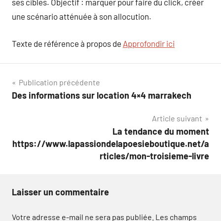
ses cibles. Objectif : marquer pour faire du click, créer
une scénario atténuée à son allocution.
Texte de référence à propos de
Approfondir ici
Navigation
Publication précédente
Des informations sur location 4×4 marrakech
de
Article suivant
l’article
La tendance du moment
https://www.lapassiondelapoesieboutique.net/a
rticles/mon-troisieme-livre
Laisser un commentaire
Votre adresse e-mail ne sera pas publiée.
Les champs