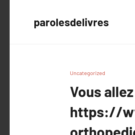
Aller
au
parolesdelivres
contenu
Uncategorized
Vous allez
https://w
orthopedi