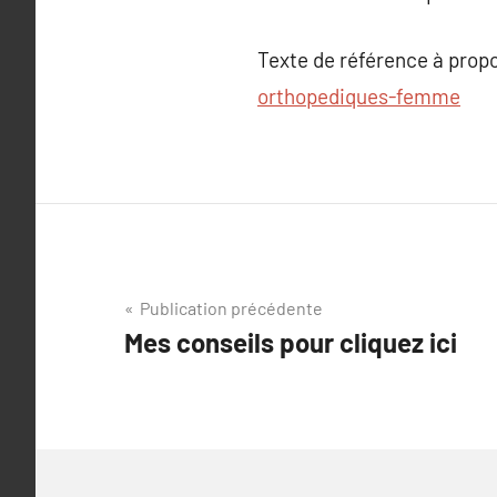
Texte de référence à prop
orthopediques-femme
Navigation
Publication précédente
Mes conseils pour cliquez ici
de
l’article