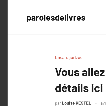
Aller
au
parolesdelivres
contenu
Uncategorized
Vous allez
détails ici
par
Louise KESTEL
avr