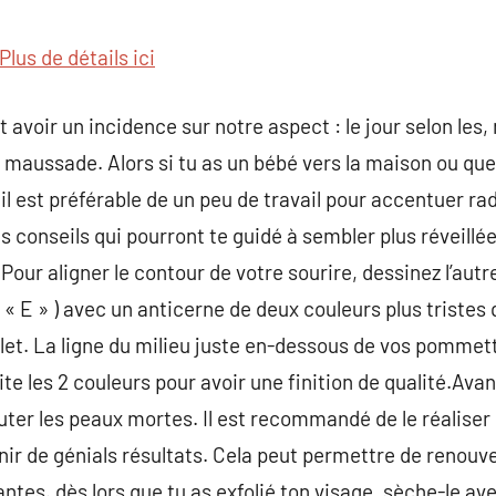
commentaire
Plus de détails ici
avoir un incidence sur notre aspect : le jour selon les,
n maussade. Alors si tu as un bébé vers la maison ou qu
l est préférable de un peu de travail pour accentuer ra
es conseils qui pourront te guidé à sembler plus réveillée
our aligner le contour de votre sourire, dessinez l’autre 
« E » ) avec un anticerne de deux couleurs plus tristes 
plet. La ligne du milieu juste en-dessous de vos pommett
ite les 2 couleurs pour avoir une finition de qualité.Ava
sauter les peaux mortes. Il est recommandé de le réalise
ir de génials résultats. Cela peut permettre de renouvel
ntes. dès lors que tu as exfolié ton visage, sèche-le ave