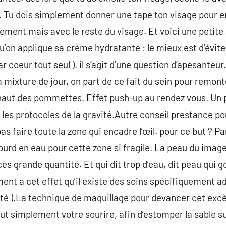
u. Tu dois simplement donner une tape ton visage pour e
ement mais avec le reste du visage. Et voici une petite
u’on applique sa crème hydratante : le mieux est d’évit
 par coeur tout seul ). il s’agit d’une question d’apesanteu
 mixture de jour, on part de ce fait du sein pour remonte
 haut des pommettes. Effet push-up au rendez vous. Un p
 les protocoles de la gravité.Autre conseil prestance pour
as faire toute la zone qui encadre l’œil. pour ce but ? P
ourd en eau pour cette zone si fragile. La peau du image
cés grande quantité. Et qui dit trop d’eau, dit peau qui g
ent a cet effet qu’il existe des soins spécifiquement ad
ité ).La technique de maquillage pour devancer cet exc
ut simplement votre sourire, afin d’estomper la sable su