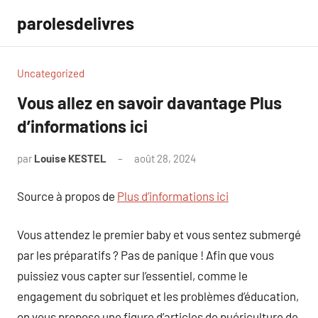
Aller
parolesdelivres
au
contenu
Uncategorized
Vous allez en savoir davantage Plus
d’informations ici
par
Louise KESTEL
août 28, 2024
Aucun
commentaire
Source à propos de
Plus d’informations ici
Vous attendez le premier baby et vous sentez submergé
par les préparatifs ? Pas de panique ! Afin que vous
puissiez vous capter sur l’essentiel, comme le
engagement du sobriquet et les problèmes d’éducation,
on vous propose une figure d’articles de puériculture de