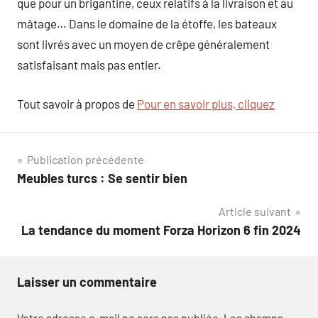
que pour un brigantine, ceux relatifs à la livraison et au
mâtage… Dans le domaine de la étoffe, les bateaux
sont livrés avec un moyen de crêpe généralement
satisfaisant mais pas entier.
Tout savoir à propos de
Pour en savoir plus, cliquez
Navigation
Publication précédente
Meubles turcs : Se sentir bien
de
Article suivant
l’article
La tendance du moment Forza Horizon 6 fin 2024
Laisser un commentaire
Votre adresse e-mail ne sera pas publiée.
Les champs