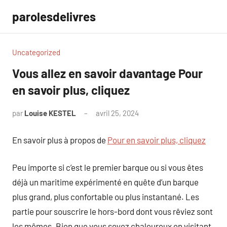
Aller
parolesdelivres
au
contenu
Uncategorized
Vous allez en savoir davantage Pour
en savoir plus, cliquez
par
Louise KESTEL
avril 25, 2024
Aucun
commentaire
En savoir plus à propos de
Pour en savoir plus, cliquez
Peu importe si c’est le premier barque ou si vous êtes
déjà un maritime expérimenté en quête d’un barque
plus grand, plus confortable ou plus instantané. Les
partie pour souscrire le hors-bord dont vous rêviez sont
les mêmes. Bien que vous soyez chaleureux en visitant