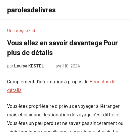
Aller
parolesdelivres
au
contenu
Uncategorized
Vous allez en savoir davantage Pour
plus de détails
par
Louise KESTEL
avril 10, 2024
Aucun
commentaire
Complément d’information à propos de
Pour plus de
détails
Vous êtes propriétaire d’ prévu de voyager à l’étranger
mais choisir une destionation de voyage n’est difficile.
Vous êtes un peu perdu et ne savez pas sincèrement où
. Voici quelques conseils pour vous aider à choisir. La