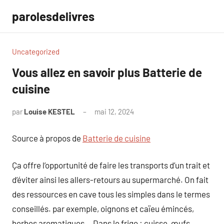
Aller
parolesdelivres
au
contenu
Uncategorized
Vous allez en savoir plus Batterie de
cuisine
par
Louise KESTEL
mai 12, 2024
Aucun
commentaire
Source à propos de
Batterie de cuisine
Ça offre l’opportunité de faire les transports d’un trait et
d’éviter ainsi les allers-retours au supermarché. On fait
des ressources en cave tous les simples dans le termes
conseillés. par exemple, oignons et caïeu émincés,
herbes aromatiques… Dans le frigo : cuisse, œufs,