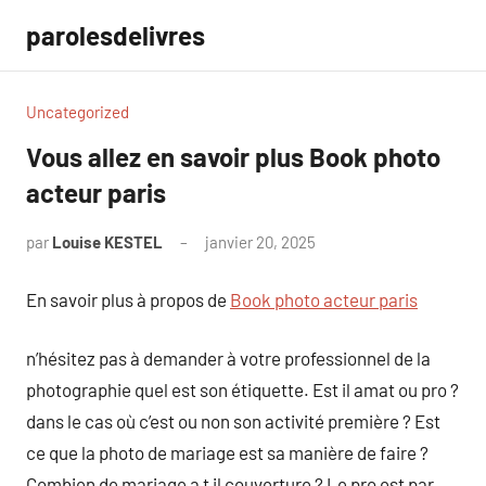
Aller
parolesdelivres
au
contenu
Uncategorized
Vous allez en savoir plus Book photo
acteur paris
par
Louise KESTEL
janvier 20, 2025
Aucun
commentaire
En savoir plus à propos de
Book photo acteur paris
n’hésitez pas à demander à votre professionnel de la
photographie quel est son étiquette. Est il amat ou pro ?
dans le cas où c’est ou non son activité première ? Est
ce que la photo de mariage est sa manière de faire ?
Combien de mariage a t il couverture ? Le pro est par