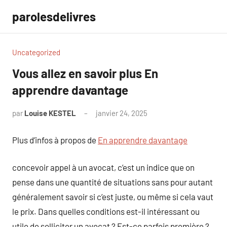
Aller
parolesdelivres
au
contenu
Uncategorized
Vous allez en savoir plus En
apprendre davantage
par
Louise KESTEL
janvier 24, 2025
Aucun
commentaire
Plus d’infos à propos de
En apprendre davantage
concevoir appel à un avocat, c’est un indice que on
pense dans une quantité de situations sans pour autant
généralement savoir si c’est juste, ou même si cela vaut
le prix. Dans quelles conditions est-il intéressant ou
utile de solliciter un avocat ? Est-ce parfois première ?