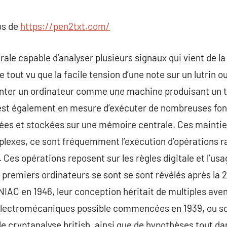
commentaire
os de
https://pen2txt.com/
rale capable d’analyser plusieurs signaux qui vient de l
 tout vu que la facile tension d’une note sur un lutrin 
nter un ordinateur comme une machine produisant un t
est également en mesure d’exécuter de nombreuses fonc
es et stockées sur une mémoire centrale. Ces maintie
exes, ce sont fréquemment l’exécution d’opérations rat
 Ces opérations reposent sur les règles digitale et l’u
es premiers ordinateurs se sont se sont révélés après la
NIAC en 1946, leur conception héritait de multiples aven
 électromécaniques possible commencées en 1939, ou so
e cryptanalyse british, ainsi que de hypothèses tout dan