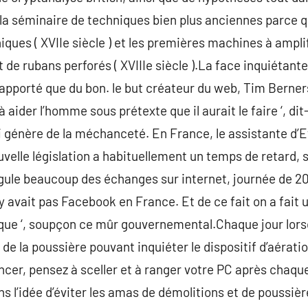
 la séminaire de techniques bien plus anciennes parce 
ues ( XVIIe siècle ) et les premières machines à ampli
de rubans perforés ( XVIIIe siècle ).La face inquiétante
pporté que du bon. le but créateur du web, Tim Berners
 aider l’homme sous prétexte que il aurait le faire ‘, dit-i
i génère de la méchanceté. En France, le assistante d’
elle législation a habituellement un temps de retard, su
régule beaucoup des échanges sur internet, journée de 20
n’y avait pas Facebook en France. Et de ce fait on a fait 
oque ‘, soupçon ce mûr gouvernemental.Chaque jour lors
de la poussière pouvant inquiéter le dispositif d’aérat
r, pensez à sceller et à ranger votre PC après chaque
ns l’idée d’éviter les amas de démolitions et de poussièr