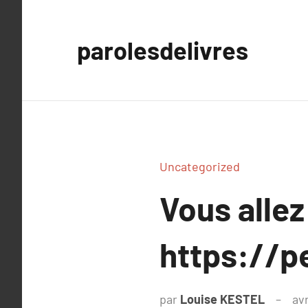
Aller
au
parolesdelivres
contenu
Uncategorized
Vous allez
https://p
par
Louise KESTEL
avr