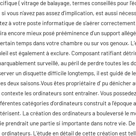
fique ( vitrage de balayage, termes conseillés pour l’éc
i vous n’avez pas assez d’implication, est aussi nécessa
ez à votre poste informatique de s’aérer correctement.
ntira encore mieux posé prééminence d’un support allég
 certain temps dans votre chambre ou sur vos genoux. L’
leil est également à exclure. Composant ratifiant détri
marquablement surveillé, au péril de perdre toutes les 
erver un disquette difficile longtemps, il est guidé de 
les deux saisons.Vous êtes propriétaire d’ pu dénicher a
 contexte les ordinateurs sont entraîner. Vous possed
érentes catégories d’ordinateurs construit a l’époque ai
ctérisent. La création des ordinateurs a bouleversé le 
pie prendrait une partie si importante dans notre vie. D
ordinateurs. L’étude en détail de cette création est tel